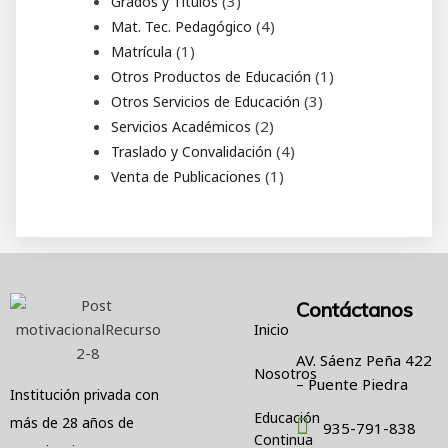
3
3
Grados y Titulos
productos
4
4
Mat. Tec. Pedagógico
productos
1
1
Matrícula
producto
1
1
Otros Productos de Educación
producto
3
3
Otros Servicios de Educación
productos
2
2
Servicios Académicos
productos
4
4
Traslado y Convalidación
productos
1
1
Venta de Publicaciones
producto
Contáctanos
Inicio
AV. Sáenz Peña 422
Nosotros
– Puente Piedra
Institución privada con
Educación
más de 28 años de
935-791-838
Continua