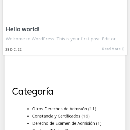
Hello world!
Welcome to WordPress. This is your first post. Edit or…
Read More
28
DIC, 22
Categoría
11
11
Otros Derechos de Admisión
productos
16
16
Constancia y Certificados
productos
1
1
Derecho de Examen de Admisión
producto