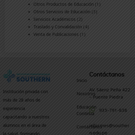
producto
1
1
Otros Productos de Educación
producto
3
3
Otros Servicios de Educación
productos
2
2
Servicios Académicos
productos
4
4
Traslado y Convalidación
productos
1
1
Venta de Publicaciones
producto
Contáctanos
Inicio
AV. Sáenz Peña 422
Institución privada con
Nosotros
– Puente Piedra
más de 28 años de
Educación
experiencia
935-791-838
Continua
capacitando a nuestros
alumnos en el área de
informes@souther
Contáctanos
n.edu.pe
la salud, formando