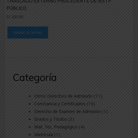
TRASLADO EXTERNO PROCEDENTE DE IESTP
PÚBLICO
S/
200.00
Añadir al carrito
Categoría
11
11
Otros Derechos de Admisión
productos
16
16
Constancia y Certificados
productos
1
1
Derecho de Examen de Admisión
producto
3
3
Grados y Titulos
productos
4
4
Mat. Tec. Pedagógico
productos
1
1
Matrícula