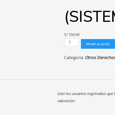
(SIST
S/
150.00
SUBSANACIÓN
Añadir al carrito
DE
UNIDAD
Categoría:
Otros Derechos
DIDÁCTICA
(SISTEMA
MODULAR)
cantidad
Solo los usuarios registrados qu
valoración.